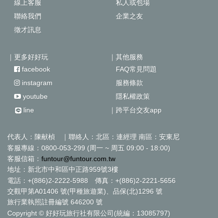
線上客服
私人或包場
聯絡我們
企業之友
徵才訊息
｜更多好好玩
｜其他服務
facebook
FAQ常見問題
instagram
服務條款
youtube
隱私權政策
line
｜跨平台交友app
代表人：陳献楨 ｜聯絡人：北區：連經理 南區：安東尼
客服專線：0800-053-299 (周一 ~ 周五 09:00 - 18:00)
客服信箱：
funtour@funtour.com.tw
地址：新北市中和區中正路959號3樓
電話：+(886)2-2222-5988 傳真：+(886)2-2221-5656
交觀甲第A01406 號(甲種旅遊業)、品保(北)1296 號
旅行業執照註冊編號 646200 號
Copyright © 好好玩旅行社有限公司(統編：13085797)