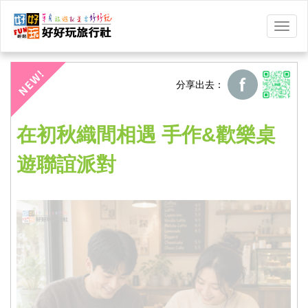
選
單
切
換
分享出去：
在初秋織間相遇 手作&歡樂桌
遊聯誼派對