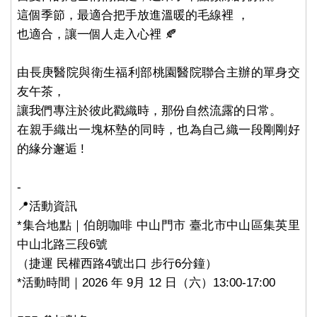
這個季節，最適合把手放進溫暖的毛線裡 ，
也適合，讓一個人走入心裡 🍂
由長庚醫院與衛生福利部桃園醫院聯合主辦的單身交
友午茶，
讓我們專注於彼此戳織時，那份自然流露的日常。
在親手織出一塊杯墊的同時，也為自己織一段剛剛好
的緣分邂逅 !
-
📍活動資訊
*集合地點｜伯朗咖啡 中山門市 臺北市中山區集英里
中山北路三段6號
（捷運 民權西路4號出口 步行6分鐘）
*活動時間｜2026 年 9月 12 日（六）13:00-17:00