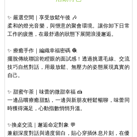
✨ 嚴選空間｜享受放鬆午後 🎶
柔和的燈光音樂，與愜意的聚會環境。讓你卸下日常
工作的疲憊，在最舒適的狀態下展開浪漫邂逅。
✨ 療癒手作｜編織幸福密碼 🧶
擺脫傳統聯誼乾瞪眼的面試感！透過挑選毛線、交流
技巧自然對話，用最放鬆、無壓力的姿態展現真實的
自己。
✨ 甜蜜午茶｜味蕾的微甜幸福 🍰
一邊品嚐療癒甜點，一邊與新朋友輕鬆暢聊，味蕾同
時獲得滿足，心動指數悄悄升溫。
✨換桌交流｜邂逅命定對象 💬
兼顧深度對話與適度留白，貼心穿插休息片刻，在優