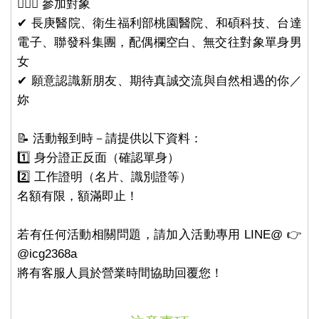
👩‍❤️‍👨 參加對象
✔ 長庚醫院、衛生福利部桃園醫院、和碩科技、台達
電子、聯發科集團，配偶欄空白、無交往對象單身男
女
✔ 願意認識新朋友、期待真誠交流與自然相遇的你／
妳
📝 活動報到時－請提供以下資料：
1️⃣ 身分證正反面（確認單身）
2️⃣ 工作證明（名片、識別證等）
名額有限，額滿即止！
若有任何活動相關問題，請加入活動專用 LINE@ 👉
@icg2368a
將有客服人員於營業時間協助回覆您！