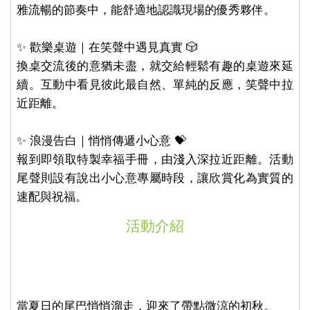
雅流暢的節奏中，能舒適地認識現場的優秀夥伴。
✨ 歡樂桌遊｜在笑聲中遇見真實 🎲
換桌交流後的意猶未盡，就交給輕鬆有趣的桌遊來延
續。互動中看見彼此最自然、單純的反應，笑聲中拉
近距離。
✨ 浪漫告白｜悄悄傳遞小心意 💝
報到即領取特製幸福手冊，由淺入深拉近距離。活動
尾聲則設有說出小心意專屬時段，讓欣賞化為實質的
速配與祝福。
活動介紹
當夏日的尾巴悄悄溜走，迎來了帶點微涼的初秋。