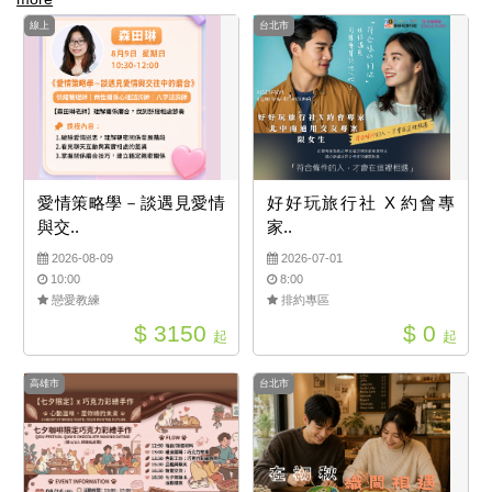
線上
台北市
愛情策略學－談遇見愛情
好好玩旅行社 X 約會專
與交..
家..
2026-08-09
2026-07-01
10:00
8:00
戀愛教練
排約專區
$ 3150
$ 0
起
起
高雄市
台北市