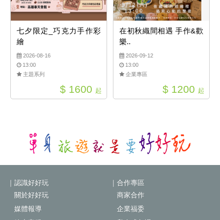
七夕限定_巧克力手作彩
在初秋織間相遇 手作&歡
繪
樂..
2026-08-16
2026-09-12
13:00
13:00
主題系列
企業專區
$ 1600
$ 1200
起
起
｜認識好好玩
｜合作專區
關於好好玩
商家合作
媒體報導
企業福委