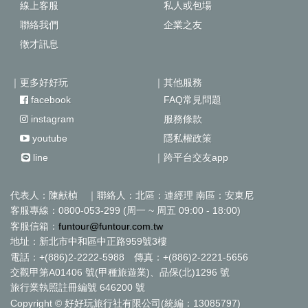
線上客服
私人或包場
聯絡我們
企業之友
徵才訊息
｜更多好好玩
｜其他服務
facebook
FAQ常見問題
instagram
服務條款
youtube
隱私權政策
line
｜跨平台交友app
代表人：陳献楨 ｜聯絡人：北區：連經理 南區：安東尼
客服專線：0800-053-299 (周一 ~ 周五 09:00 - 18:00)
客服信箱：
funtour@funtour.com.tw
地址：新北市中和區中正路959號3樓
電話：+(886)2-2222-5988 傳真：+(886)2-2221-5656
交觀甲第A01406 號(甲種旅遊業)、品保(北)1296 號
旅行業執照註冊編號 646200 號
Copyright © 好好玩旅行社有限公司(統編：13085797)