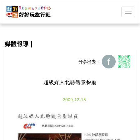
選
單
切
換
媒體報導｜
分享出去：
超級媒人北縣觀景餐廳
2009-12-15