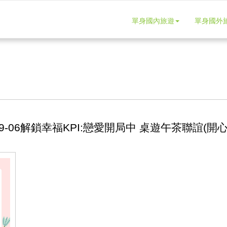
單身國內旅遊
單身國外
-09-06解鎖幸福KPI:戀愛開局中 桌遊午茶聯誼​(開心