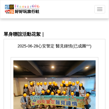
選
單
切
換
單身聯誼活動花絮｜
2025-06-28心安警定 醫見鍾情(已成團^^)