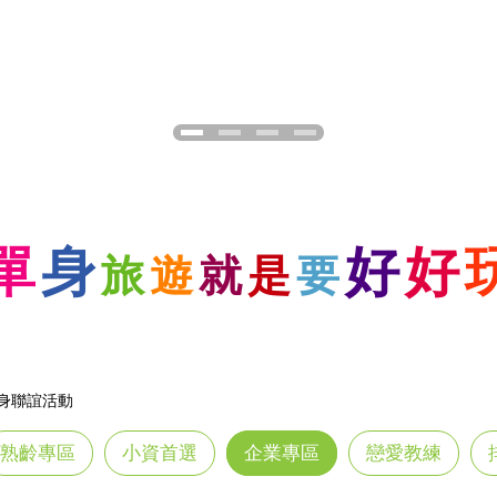
單
身
好
好
旅
遊
就
是
要
身聯誼活動
熟齡專區
小資首選
企業專區
戀愛教練