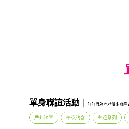
單身聯誼活動｜
好好玩為您精選多種單
戶外踏青
午茶約會
主題系列