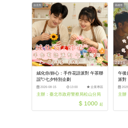
台北市
高雄市
絨化你/妳心：手作花語派對 午茶聯
午後
誼💘七夕特別企劃
派對
2026-08-15
13:00
企業專區
2026
主辦：臺北市政府警察局松山分局
主辦
$ 1000
起