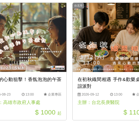
台北市
的心動狙擊！香氛泡泡的午茶
在初秋織間相遇 手作&歡樂
誼派對
-08-23
13:00
企業專區
2026-09-12
13:00
：高雄市政府人事處
主辦：台北長庚醫院
$ 1000
$ 11
起